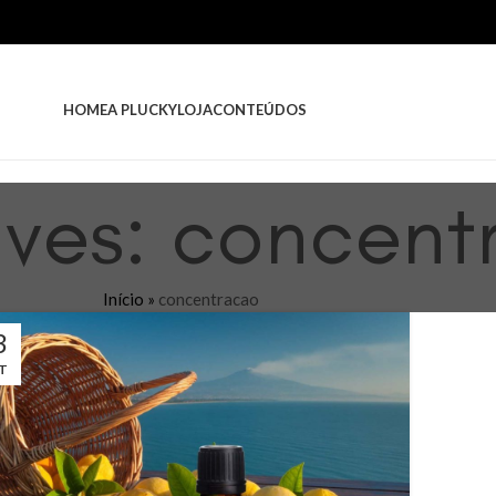
HOME
A PLUCKY
LOJA
CONTEÚDOS
ives: concen
Início
»
concentracao
3
T