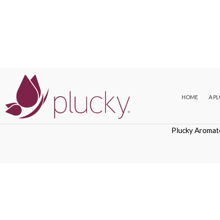
HOME
A P
Plucky Aromat