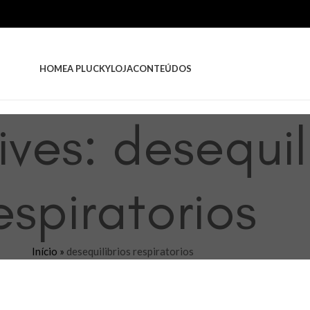
HOME
A PLUCKY
LOJA
CONTEÚDOS
ves: desequil
espiratorios
Início
»
desequilibrios respiratorios