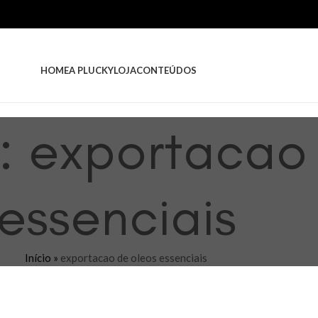
HOME
A PLUCKY
LOJA
CONTEÚDOS
s: exportacao
essenciais
Início
»
exportacao de oleos essenciais