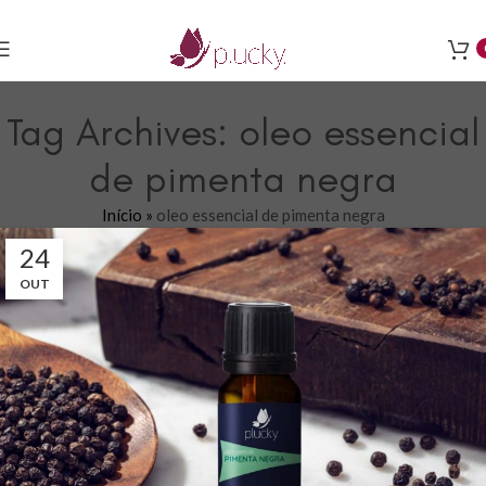
Tag Archives: oleo essencial
de pimenta negra
Início
»
oleo essencial de pimenta negra
24
OUT