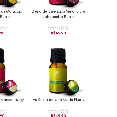
ias Maracujá
Blend de Essências Melancia e
CARRINHO
ADICIONAR AO CARRINHO
 Plucky
Jabuticaba Plucky
,90
R$
49,90
Branco Plucky
Essência de Chá Verde Plucky
CARRINHO
ADICIONAR AO CARRINHO
,90
R$
49,90