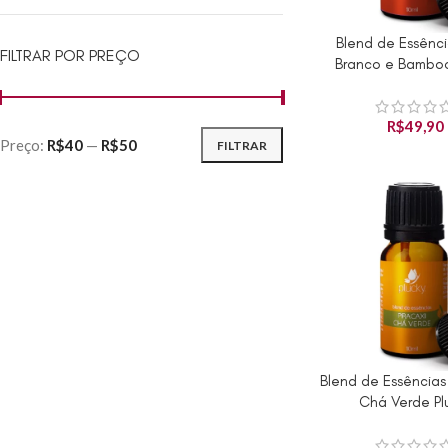
Blend de Essênc
ADICIONAR AO CAR
FILTRAR POR PREÇO
Branco e Bamboo
R$
49,90
Preço:
R$40
—
R$50
FILTRAR
Blend de Essências
Produto Indisponíve
Chá Verde Pl