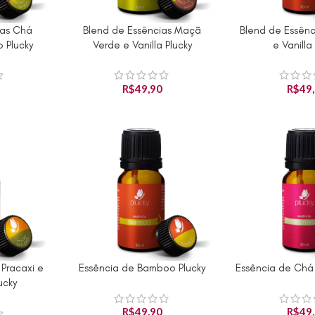
ias Chá
Blend de Essências Maçã
Blend de Essênc
RINHO
ADICIONAR AO 
Produto Indisponível
 Plucky
Verde e Vanilla Plucky
e Vanilla
R$
49,90
R$
49
 Pracaxi e
Essência de Bamboo Plucky
Essência de Chá 
ADICIONAR AO CARRINHO
ADICIONAR AO 
l
ucky
R$
49,90
R$
49