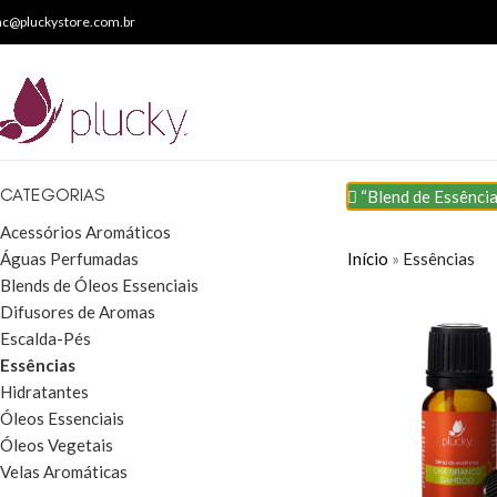
ac@pluckystore.com.br
CATEGORIAS
“Blend de Essência
Acessórios Aromáticos
Início
»
Essências
Águas Perfumadas
Blends de Óleos Essenciais
Difusores de Aromas
Escalda-Pés
Essências
Hidratantes
Óleos Essenciais
Óleos Vegetais
Velas Aromáticas