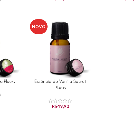
NOVO
a Plucky
Essência de Vanilla Secret
RINHO
ADICIONAR AO CARRINHO
Plucky
R$
49,90