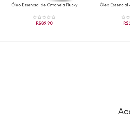
Óleo Essencial de Citronela Plucky
Óleo Essencial 
ADICIONAR AO CARRINHO
Produto Indisponív
R$
89,90
R$
Ac