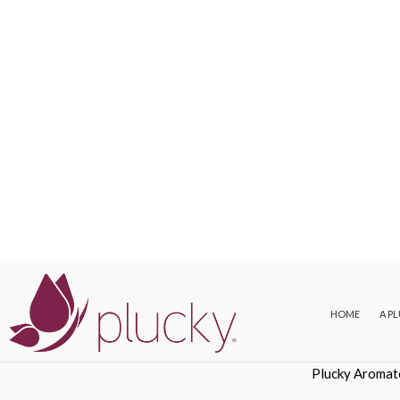
HOME
A P
Plucky Aromat