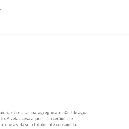
r
uida, retire a tampa, agregue até 50ml de água
ito. A vela acesa aquecerá a cerâmica e
até que a vela seja totalmente consumida.