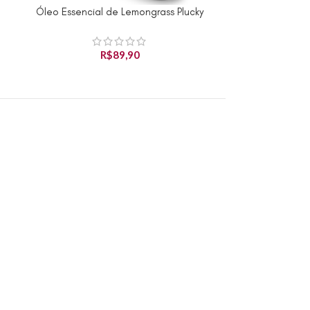
Óleo Essencial de Lemongrass Plucky
Óleo Essenci
Produto Indisponível
Produto Indispo
R$
89,90