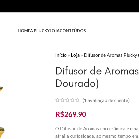
HOME
A PLUCKY
LOJA
CONTEÚDOS
Início
»
Loja
»
Difusor de Aromas Plucky 
Difusor de Aromas
Dourado)
(
1
avaliação de cliente)
R$
269,90
O Difusor de Aromas em cerâmica é uma 
atrai a curiosidade, ao mesmo tempo em 