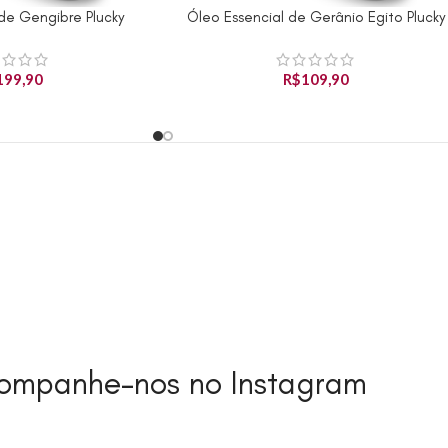
de Gengibre Plucky
Óleo Essencial de Gerânio Egito Plucky
el
Produto Indisponível
199,90
R$
109,90
ompanhe-nos no Instagram