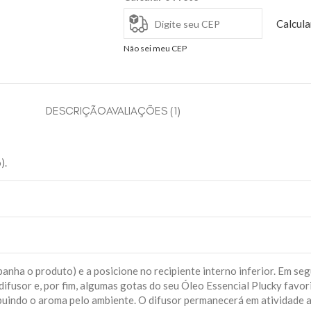
Calcula
Não sei meu CEP
DESCRIÇÃO
AVALIAÇÕES (1)
).
nha o produto) e a posicione no recipiente interno inferior. Em seg
 difusor e, por fim, algumas gotas do seu Óleo Essencial Plucky favor
ribuindo o aroma pelo ambiente. O difusor permanecerá em atividade 