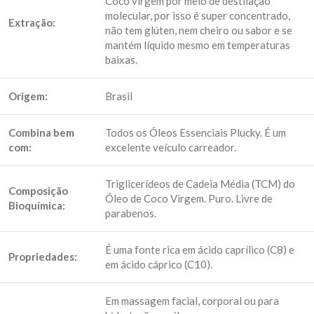
Coco virgem por meio de destilação
molecular, por isso é super concentrado,
Extração:
não tem glúten, nem cheiro ou sabor e se
mantém líquido mesmo em temperaturas
baixas.
Origem:
Brasil
Combina bem
Todos os Óleos Essenciais Plucky. É um
com:
excelente veículo carreador.
Triglicerídeos de Cadeia Média (TCM) do
Composição
Óleo de Coco Virgem. Puro. Livre de
Bioquímica:
parabenos.
É uma fonte rica em ácido caprílico (C8) e
Propriedades:
em ácido cáprico (C10).
Em massagem facial, corporal ou para