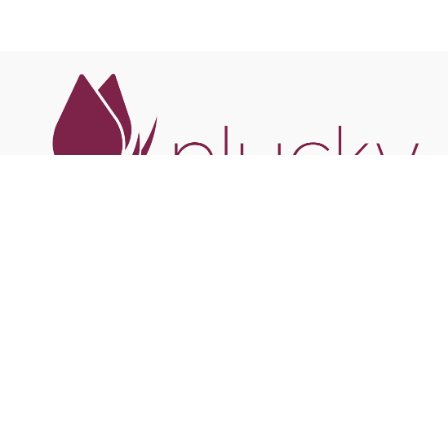
HOME
A PLUCKY
LOJA
CONTEÚDOS
FAQ
TROCAS E DEVOLUÇÕES
SAC
Plucky Aromaterapia e Medicina Alternativa Ltda | CNPJ:
39.539.059/0001-98
Shopping SP Market | São Paulo | SP | Brasil