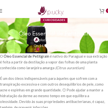
CURIOSIDADES
Óleo Essencial de Petitgrain
plucky
On 14 de janeiro de 2023
2
O
Óleo Essencial de Petitgrain
é nativo do Paraguai e sua extração
é feita a partir da destilação a vapor das folhas de uma planta
conhecida como laranjeira amarga
(Citrus aurantium)
.
É um dos óleos indispensáveis para àqueles que sofrem com a
transpiração excessiva e com outros desequilíbrios de pele, como
acne e espinhas em grande quantidade. 🙂 Pode ajudar a manter a
hidratação da derme ao mesmo tempo em que equilibra a
oleosidade. Devido às suas propriedades antibacterianas, é capaz,
também, de prevenir infecções.