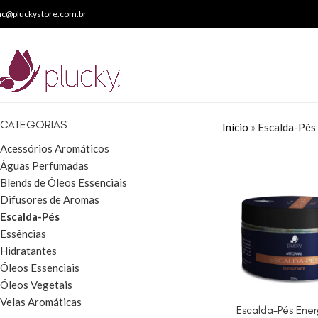
ac@pluckystore.com.br
CATEGORIAS
Início
»
Escalda-Pés
Acessórios Aromáticos
Águas Perfumadas
Blends de Óleos Essenciais
Difusores de Aromas
Escalda-Pés
Essências
Hidratantes
Óleos Essenciais
Óleos Vegetais
Velas Aromáticas
Escalda-Pés Ener
ADICIONAR AO CAR